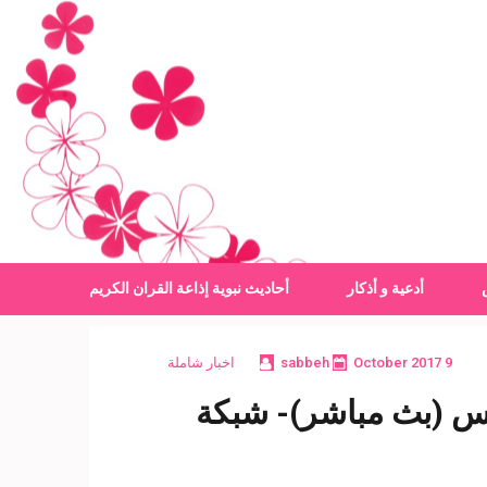
أدعية و أذكار
أحاديث نبوية
إذاعة القران الكريم
9 October 2017
sabbeh
اخبار شاملة
مس (بث مباشر)- شبكة