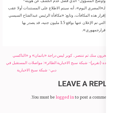
وأوضح المسؤول- الذي فضل عدم الكشف عن هويته-
لـ«المصري اليوم»، أنه سيتم الاطلاع على المستندات أولا عقب
إقرار هذه المكافآت، وتابع: «مكافأة الرئيس عبدالفتاح السيسي
التي تم الإعلان عنها بواقع 1.5 مليون جنيه، قد يصدر بها
قرارجمهوري».
Post
يسخرون منك ثم تنتصر.. كوبر ليس
دراجة «باتمان» و «التاكسي
navigation
وحده (تقرير)- شبكة سبح الاخبارية
الطائر»: مواصلات المستقبل في
دبي- شبكة سبح الاخبارية
LEAVE A REPLY
You must be
logged in
to post a comment.