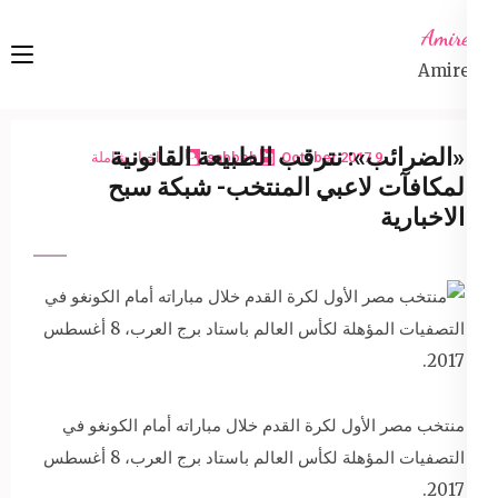
Ski
Amireta
t
Amireta
conten
(Pres
Enter
«الضرائب»: نترقب الطبيعة القانونية
9 October 2017
sabbeh
اخبار شاملة
لمكافآت لاعبي المنتخب- شبكة سبح
الاخبارية
منتخب مصر الأول لكرة القدم خلال مباراته أمام الكونغو في
التصفيات المؤهلة لكأس العالم باستاد برج العرب، 8 أغسطس
2017.