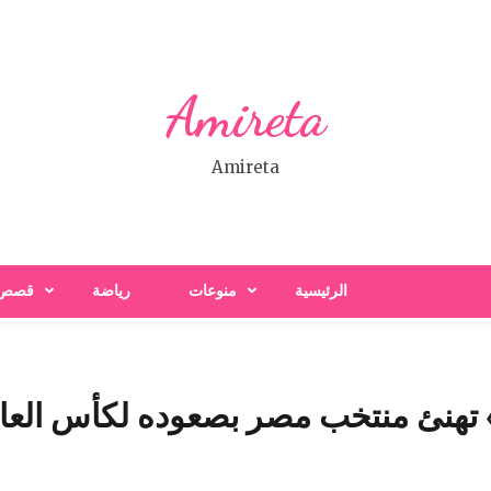
Amireta
Amireta
الرئيسية
منوعات
رياضة
قصص
» تهنئ منتخب مصر بصعوده لكأس العال