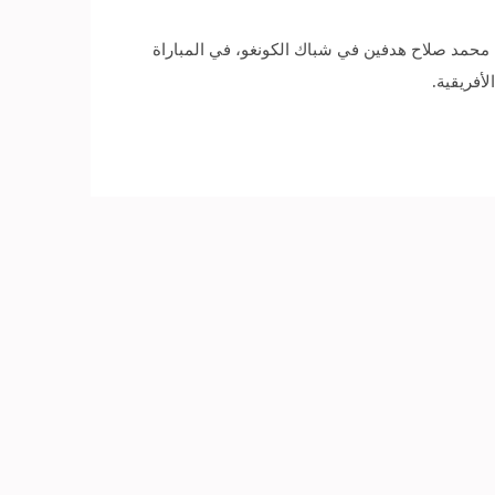
محفل العالمي 27 عاما، وتحديدا منذ مونديال إيطاليا 1990، عندما سجل نجمه محمد صلاح هدفين في شباك الكونغو، في المباراة