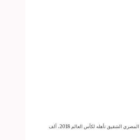
وقال آل الشيخ- في تغريدة عبر موقع التواصل الاجتماعي (تويتر)، نقلتها قناة (العربية) الإخبارية مساء الأحد- «أبارك للمنتخب المصري الشقيق تأهله لكأس العالم 2018، ألف