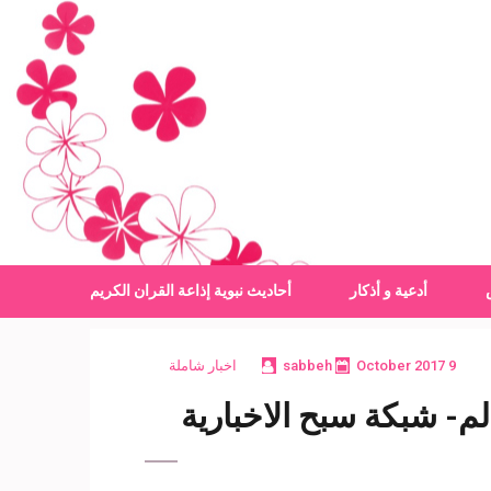
أدعية و أذكار
أحاديث نبوية
إذاعة القران الكريم
9 October 2017
sabbeh
اخبار شاملة
م- شبكة سبح الاخبارية