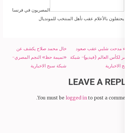
المصريون في فرنسا
يحتفلون بالأعلام عقب تأهل المنتخب للمونديال
Post
بكاء مدحت شلبي عقب صعود
خال محمد صلاح يكشف عن
navigation
مصر لكأس العالم (فيديو)- شبكة
«تميمة حظ» النجم المصري-
سبح الاخبارية
شبكة سبح الاخبارية
LEAVE A REPLY
You must be
logged in
to post a comment.