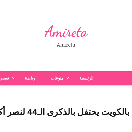
Amireta
Amireta
الرئيسية
منوعات
رياضة
قصص
رى الـ44 لنصر أكتوبر- شبكة سبح الاخبارية