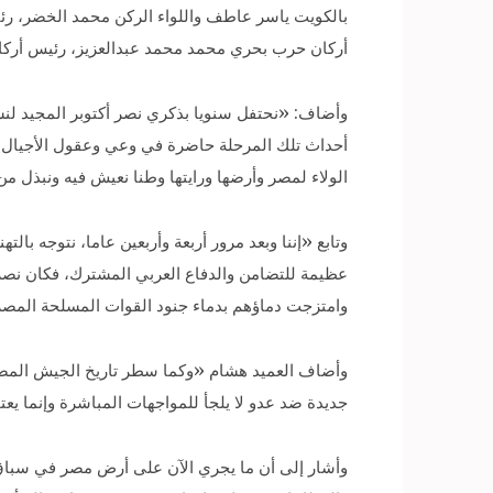
بالكويت ياسر عاطف واللواء الركن محمد الخضر، رئيس 
أركان حرب بحري محمد محمد عبدالعزيز، رئيس أركان
وأضاف: «نحتفل سنويا بذكري نصر أكتوبر المجيد لن
أحداث تلك المرحلة حاضرة في وعي وعقول الأجيال الم
الولاء لمصر وأرضها ورايتها وطنا نعيش فيه ونبذل م
وتابع «إننا وبعد مرور أربعة وأربعين عاما، نتوجه با
عظيمة للتضامن والدفاع العربي المشترك، فكان نصرا ع
وامتزجت دماؤهم بدماء جنود القوات المسلحة المصر
وأضاف العميد هشام «وكما سطر تاريخ الجيش المصري
جديدة ضد عدو لا يلجأ للمواجهات المباشرة وإنما يع
وأشار إلى أن ما يجري الآن على أرض مصر في سباق 