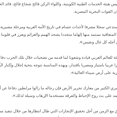
هيئة الخدمات الطبية الكويتية، واللواء الركن فالح شجاع فالح، قائد الحم
 القوات البحرية المصرية.
ستدعي سجلا مشرفا لأحداث جسام في تاريخ الأمة العربية ومرحلة مصيري
تعاقبة نستمد منها إلهاما متجددا يشحذ الهمم والعزائم ويعزز في قلوبنا 
ن أجله كل غال ونفيس».
لتهنئة للعالم العربي قيادة وشعوبا لما قدمه من تضحيات خلال تلك الحرب دف
ربيا بامتياز ومصريا باقتدار، وبهذه المناسبة نتوجه بتحية إجلال وإكبار 
ية على أرض سيناء الغالية».
 الكثير من معارك تحرير الأرض فإن رجاله ما زالوا مرابطين دفاعا عن 
تمد على بث روح الإحباط والفرقة مستخدما الإرهاب وسيلة لذلك».
مع الزمن من أجل تحقيق الإنجازات التي طال انتظارها من خلال تنفيذ م