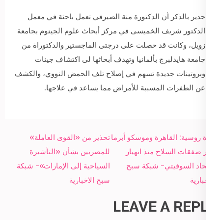
جدير بالذكر أن الدكتورة منة الصيرفي تعمل باحثة في معمل
الدكتور شريف الخميسى في مركز أبحاث علوم الجينوم بجامعة
زويل، وكانت قد حصلت على درجتى الماجستير والدكتوراة من
جامعة هايدلبرج بألمانيا وتهدف أبحاثها لى اكتشاف جينات
وبروتينات جديدة تسهم في إصلاح تلف الحمض النووي، والكشف
عن الطفرات المسببة للأمراض مما يساعد في علاجها.
Post
قناة روسية: القاهرة وموسكو أبرما
تحذير من «القوى العاملة»
navigation
أكبر صفقات السلاح منذ انهيار
للمصريين بشأن «التأشيرة
الاتحاد السوفيتي- شبكة سبح
السياحية إلى الإمارات»- شبكة
الاخبارية
سبح الاخبارية
LEAVE A REPLY