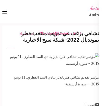
Ski
Amireta
t
Amireta
conten
(Pres
Enter
تشافي يرغب في تدريب منتخب قطر
9 October 2017
sabbeh
اخبار شاملة
بمونديال 2022- شبكة سبح الاخبارية
مؤتمر تقديم تشافي هيرنانديز بنادي السد القطري، 11 يونيو
2015 – صورة أرشيفية
تصوير :