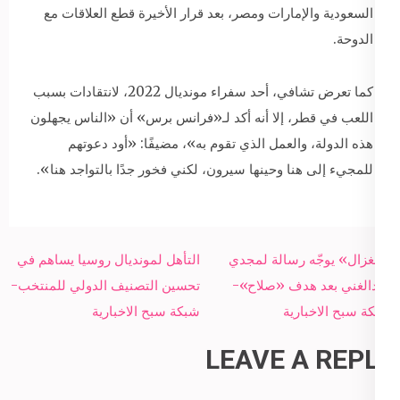
السعودية والإمارات ومصر، بعد قرار الأخيرة قطع العلاقات مع
الدوحة.
كما تعرض تشافي، أحد سفراء مونديال 2022، لانتقادات بسبب
اللعب في قطر، إلا أنه أكد لـ«فرانس برس» أن «الناس يجهلون
هذه الدولة، والعمل الذي تقوم به»، مضيفًا: «أود دعوتهم
للمجيء إلى هنا وحينها سيرون، لكني فخور جدًا بالتواجد هنا».
Post
«الغزال» يوجّه رسالة لمجدي
التأهل لمونديال روسيا يساهم في
navigation
عبدالغني بعد هدف «صلاح»-
تحسين التصنيف الدولي للمنتخب-
شبكة سبح الاخبارية
شبكة سبح الاخبارية
LEAVE A REPLY