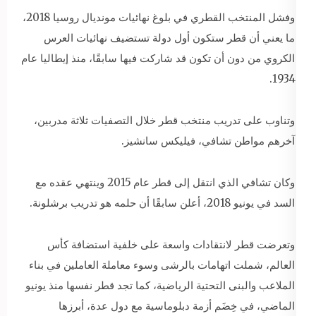
وفشل المنتخب القطري في بلوغ نهائيات مونديال روسيا 2018،
ما يعني أن قطر ستكون أول دولة تستضيف نهائيات العرس
الكروي من دون أن تكون قد شاركت فيها سابقًا، منذ إيطاليا عام
1934.
وتناوب على تدريب منتخب قطر خلال التصفيات ثلاثة مدربين،
آخرهم مواطن تشافي، فيليكس سانشيز.
وكان تشافي الذي انتقل إلى قطر عام 2015 وينتهي عقده مع
السد في يونيو 2018، أعلن سابقًا أن حلمه هو تدريب برشلونة.
وتعرضت قطر لانتقادات واسعة على خلفية استضافة كأس
العالم، شملت اتهامات بالرشى وسوء معاملة العاملين في بناء
الملاعب والبنى التحتية الرياضية، كما تجد قطر نفسها منذ يونيو
الماضي، في خِضَم أزمة دبلوماسية مع دول عدة، أبرزها