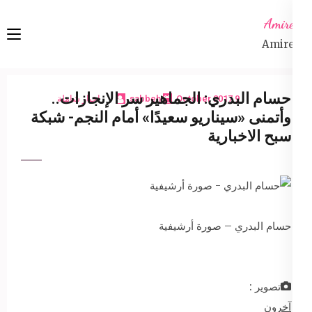
Ski
Amireta
t
Amireta
conten
(Pres
Enter
حسام البدري: الجماهير سر الإنجازات..
9 October 2017
sabbeh
اخبار شاملة
وأتمنى «سيناريو سعيدًا» أمام النجم- شبكة
سبح الاخبارية
حسام البدري – صورة أرشيفية
تصوير :
آخرون