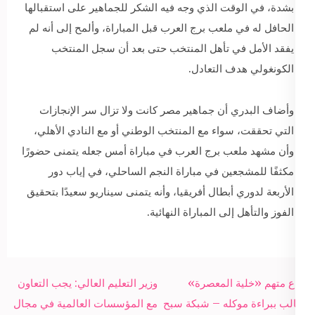
بشدة، في الوقت الذي وجه فيه الشكر للجماهير على استقبالها
الحافل له في ملعب برج العرب قبل المباراة، وألمح إلى أنه لم
يفقد الأمل في تأهل المنتخب حتى بعد أن سجل المنتخب
الكونغولي هدف التعادل.
وأضاف البدري أن جماهير مصر كانت ولا تزال سر الإنجازات
التي تحققت، سواء مع المنتخب الوطني أو مع النادي الأهلي،
وأن مشهد ملعب برج العرب في مباراة أمس جعله يتمنى حضورًا
مكثفًا للمشجعين في مباراة النجم الساحلي، في إياب دور
الأربعة لدوري أبطال أفريقيا، وأنه يتمنى سيناريو سعيدًا بتحقيق
الفوز والتأهل إلى المباراة النهائية.
Post
دفاع متهم «خلية المعصرة»
وزير التعليم العالي: يجب التعاون
navigation
يطالب ببراءة موكله – شبكة سبح
مع المؤسسات العالمية في مجال