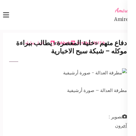
Ski
Amireta
t
Amireta
conten
(Pres
Enter
دفاع متهم «خلية المعصرة» يطالب ببراءة
9 October 2017
sabbeh
اخبار شاملة
موكله – شبكة سبح الاخبارية
مطرقة العدالة – صورة أرشيفية
تصوير :
آخرون