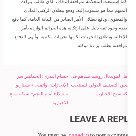
كما استمعت المحكمة لمرافعة الدفاع، الذي طالب ببراءة
المتهم مما هو منسوب إليه، ودفع ببطلان الركني المادي
والمعنوي، ودفع ببطلان الأمر الصادر من النيابة العامة، كما دفع
بعدم وجود ثمة دليل على ارتكابه هذه الجرائم الواردة بأمر
الإحالة، وبطلان التحريات لكونها تحريات مكتبية، وأنهى الدفاع
مرافعته بطلب براءة موكله.
Post
التأهل لمونديال روسيا يساهم في
حسام البدري: الجماهير سر
navigation
تحسين التصنيف الدولي للمنتخب-
الإنجازات.. وأتمنى «سيناريو
شبكة سبح الاخبارية
سعيدًا» أمام النجم- شبكة سبح
الاخبارية
LEAVE A REPLY
You must be
logged in
to post a comment.