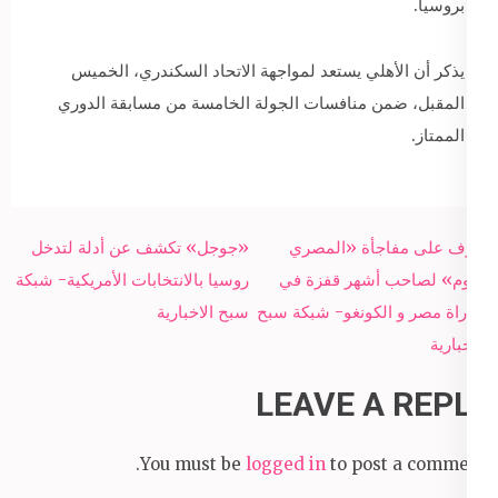
بروسيا.
يذكر أن الأهلي يستعد لمواجهة الاتحاد السكندري، الخميس
المقبل، ضمن منافسات الجولة الخامسة من مسابقة الدوري
الممتاز.
Post
تعرف على مفاجأة «المصري
«جوجل» تكشف عن أدلة لتدخل
navigation
اليوم» لصاحب أشهر قفزة في
روسيا بالانتخابات الأمريكية- شبكة
مباراة مصر و الكونغو- شبكة سبح
سبح الاخبارية
الاخبارية
LEAVE A REPLY
You must be
logged in
to post a comment.