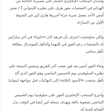
وأسدل المنتخب الإنجليزي الستار على مسيرته الخالية من
الهزائم في التصفيات بفوز هزيل على نظيره الليتواني 1 / صفر
أمس الأحد بفضل ضربة جزاء أحرزها هاري كين في الشوط
الأول من المباراة.
ولكن ساوثجيت اعترف بأن فريقه كان «خاويا» في آخر مباراتين
له بالتصفيات رغم الفوز في كليهما والتأهل للمونديال ببطاقة
تأهل مباشر.
وجاء الفوز أمس بعد فوز صعب آخر للفريق وبنفس النتيجة على
نظيره السلوفيني يوم الخميس الماضي وهو الفوز الذي أكد
تأهل منتخب «الأسود الثلاثة» إلى النهائيات قبل مواجهة ليتوانيا.
وانتزع المنتخب الإنجليزي الفوز على سلوفينيا يوم الخميس
الماضي بصعوبة بالغة وبهدف سجله كين أيضا في الوقت بدل
الضائع للمباراة.