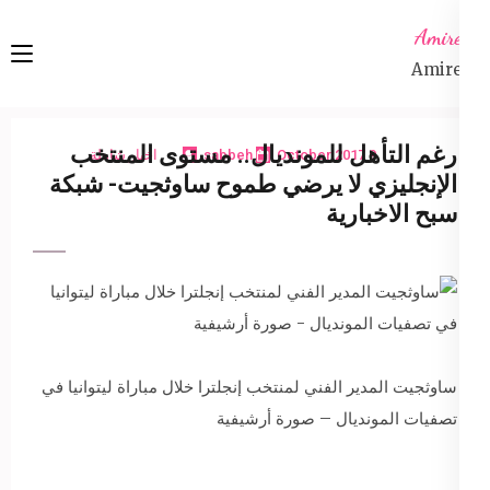
Ski
Amireta
t
Amireta
conten
(Pres
Enter
رغم التأهل للمونديال.. مستوى المنتخب
9 October 2017
sabbeh
اخبار شاملة
الإنجليزي لا يرضي طموح ساوثجيت- شبكة
سبح الاخبارية
ساوثجيت المدير الفني لمنتخب إنجلترا خلال مباراة ليتوانيا في
تصفيات المونديال – صورة أرشيفية