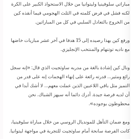
مباراتي سلوفينيا وليتوانيا من خلال الاستحواذ الكبير على الكرة
لكنه فشل في فرض كلمته في الثلث الهجومي فيما أنقذه كين
من الخروج بالتعادل السلبي في كل من المباراتين.
ورفع كين بهذا رصيده إلى 15 هدفا في آخر عشر مباريات خاضها
مع ناديه توتنهام والمنتخب الإنجليزي.
ونال كين إشادة بالغة من مدربه ساوثجيت الذي قال: «إنه سجل
رائع ومثير… قدرته رائعة على إنهاء الهجمات إنه على قدر من
التميز مثل باقي اللاعبين الذين عملت معهم… لا أشك أبدا في
أن لديه فرصة جيدة. أدرك دائما أنه سيهز الشباك. نحن
محظوظون بوجوده».
ومع ضمان التأهل للمونديال الروسي من خلال مباراة سلوفينيا،
كانت الفرصة سانحة أمام ساوثجيت للتجربة في مواجهة ليتوانيا.