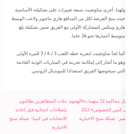
ولهذا، أجرى ساوثجيت سبعة تغييرات على تشكيلته الأساسية
حيث منح الفرصة لكل من المدافع هاري ماجوير ولاعب الوسط
هاري وينكس للمشاركة الأولى مع الفريق ضمن تشكيلة بلغ
متوسط أعمارها نحو 24 عاما.
كما لجأ ساوثجيت لتجربة خطة اللعب 3 / 4 / 3 للمرة الأولى
وهو ما أشار إلى إمكانية تجربته في المباريات الودية القادمة
التي سيخوضها الفريق استعدادا للمونديال الروسي.
Post
تأجيل محاكمة 12 متهما بـ«الهجوم
مئات المتظاهرين يطالبون
navigation
على كمين الخصوص» لـ22
بإصلاحات انتخابية قبل إعادة
نوفمبر- شبكة سبح الاخبارية
الانتخابات في كينيا- شبكة سبح
الاخبارية