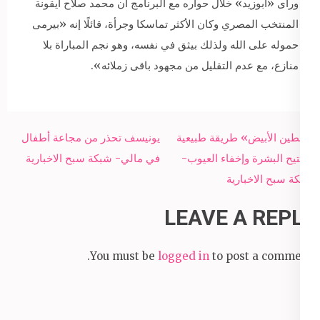
ورأى «أبوزيد» خلال حواره مع البرنامج أن محمد صلاح أيقونة
المنتخب المصري وكان الأكثر تماسكا وجرأة، قائلًا إنه «بيرمى
حموله على الله ولذلك بيثق في نفسه، وهو نجم المباراة بلا
منازع، مع عدم التقليل من مجهود باقى زملائه».
Post
«الطين الأبيض» طريقة طبيعية
يونيسف تحذر من مجاعة أطفال
navigation
لتفتيح البشرة وإخفاء العيوب-
في مالي- شبكة سبح الاخبارية
شبكة سبح الاخبارية
LEAVE A REPLY
You must be
logged in
to post a comment.