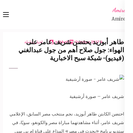
Ski
Amireta
t
Amireta
conten
(Pres
Enter
طاهر أبوزيد يحتضن شريف عامر على
9 October 2017
sabbeh
اخبار شاملة
الهواء: جول صلاح أهم من جول عبدالغني
(فيديو)- شبكة سبح الاخبارية
شريف عامر – صورة أرشيفية
احتضن الكابتن طاهر أبوزيد، نجم منتخب مصر السابق، الإعلامي
شريف عامر، أثناء مشاهدتهما مباراة مصر والكونغو، سويًا، في
ستديو برنامج «يحدث في مصر» المذاع على قناة إم بي سي