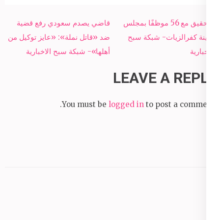
Post
التحقيق مع 56 موظفًا بمجلس
قاضي يصدم سعودي رفع قضية
navigation
مدينة كفرالزيات- شبكة سبح
ضد «قاتل نملة»: «عايز توكيل من
الاخبارية
أهلها»- شبكة سبح الاخبارية
LEAVE A REPLY
You must be
logged in
to post a comment.