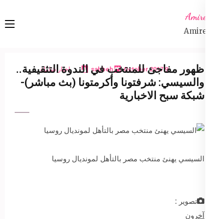
Ski
Amireta
t
Amireta
conten
(Pres
Enter
ظهور مفاجئ للمنتخب في الندوة التثقيفية..
9 October 2017
sabbeh
اخبار شاملة
والسيسي: شرفتونا وأكرمتونا (بث مباشر)-
شبكة سبح الاخبارية
السيسي يهنئ منتخب مصر بالتأهل لمونديال روسيا
تصوير :
آخرون