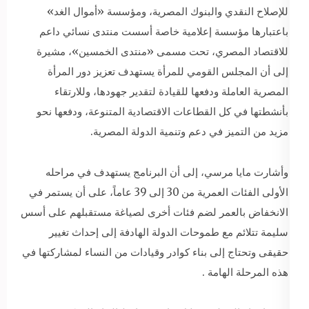
للإصلاح النقدي والبنوك المصرية، ومؤسسة «أموال الغد»
باعتبارها مؤسسة إعلامية خاصة أسست منتدى نسائي داعم
للاقتصاد المصري، تحت مسمى «منتدى الخمسين»، مشيرة
إلى أن المجلس القومي للمرأة يستهدف تعزيز دور المرأة
المصرية العاملة ودفعها للقيادة لتقدير جهودها، وللارتقاء
بأنشطتها في كل القطاعات الاقتصادية المتنوعة، ودفعها نحو
مزيد من التميز في دعم وتنمية الدولة المصرية.
وأشارت مايا مرسي، إلى أن البرنامج يستهدف في مراحله
الأولى الفئات العمرية من 30 إلى 39 عاماً، على أن يستمر في
الانخفاض بالعمر لضم فئات أخرى لصياغة مستقبلهم على أسس
سليمة تتلائم مع طموحات الدولة الهادفة إلى إحداث تغيير
حقيقى وتحتاج إلى بناء كوادر وقيادات من النساء لمشاركتها في
هذه المرحلة الهامة .