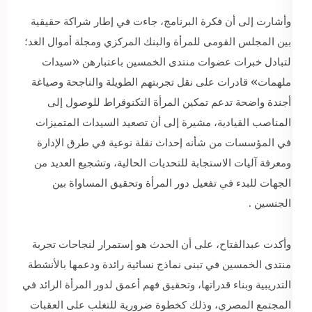
وأشارت إلى أن فكرة البرنامج، جاءت في إطار شراكة حقيقية
بين المجلس القومى للمرأة والبنك المركزي ومجلة أموال الغد؛
لتبادل خبرات عضوات منتدى الخمسين باعتبارهن «سيدات
ملهمات» قادرات على نقل تجربتهم الطويلة والناجحة وصياغة
أجندة واضحة تدعم تمكين المرأة التكنوقراط للوصول إلى
المناصب القيادية، مشيرة إلى أن تصعيد السيدات المتميزات
في المؤسسات من شأنه إحداث نقلة نوعية في طرق الإدارة
ومعرفة آليات الاستجابة للتحديات الحالية، وتشجيع العديد من
الجهات للبدء في تفعيل دور المرأة وتحقيق المساواة بين
الجنسين .
وأكدت عبدالفتاح، على أن الحدث هو إستمرار لنجاحات تجربة
منتدى الخمسين في تبنى نماذج نسائية رائدة ودعمها بالأنشطة
التدريبية وبناء قدراتها، وتحقيق فهم أعمق لدور المرأة الرائد في
المجتمع المصري، وذلك كخطوة ضرورية للتغلب على العقبات