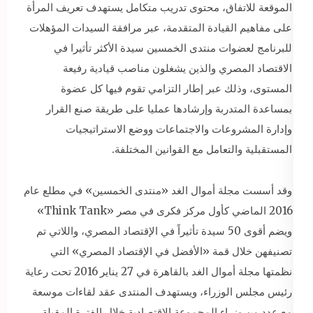
الموقعة للاتفاق، محتوى تدريب متكامل يستهدف تعريف المرأة
على مفاهيم القيادة المتقدمة، عبر مرافقة السيدات المؤهلات
للبرنامج لعضوات منتدى الخمسين سيدة الأكثر تأثيرا في
الاقتصاد المصري والذين يشغلون مناصب قيادية رفيعة
المستوى، وذلك عبر إطار التزامي تقوم فيها كل عضوة
بمساعدة المتدربة وإرشادها عمليا على طريقة صنع القرار
وإدارة المشروعات والاجتماعات ووضع الاستراتيجيات
المستقبلية والتعامل مع القوانين المختلفة.
وقد أسست مجلة أموال الغد «منتدى الخمسين» في مطلع عام
2016 الماضي كأول مركز فكرى في مصر «Think Tank»
ويضم أقوى 50 سيدة تأثيراً في الإقتصاد المصري، واللاتي تم
تصنيفهن خلال قمة «الأفضل في الإقتصاد المصري» التي
نظمتها مجلة أموال الغد بالقاهرة في 27 يناير 2016 تحت رعاية
رئيس مجلس الوزراء، ويستهدف المنتدى عقد لقاءات موسعة
مع عدد من وزراء المجموعة الاقتصادية خلال الفترة المقبلة،