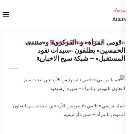
Ski
Amireta
t
Amireta
conten
(Pres
Enter
«قومى المرأة» و«المركزي» و«منتدى
9 October 2017
sabbeh
اخبار شاملة
الخمسين» يطلقون «سيدات تقود
المستقبل» – شبكة سبح الاخبارية
«مايا مرسي» تلتقي نائبة رئيس الأرجنتين لبحث سبل التعاون
للنهوض بالمرأة – صورة أرشيفية