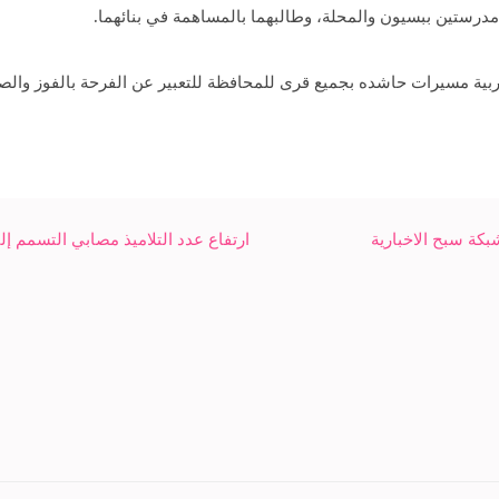
رستين ببسيون والمحلة، وطالبهما بالمساهمة في بنائهما.
ية مسيرات حاشده بجميع قرى للمحافظة للتعبير عن الفرحة بالفوز والصع
ة سبح الاخبارية
ارتفاع عدد التلاميذ مصابي التسمم إلى 94 في بني سويف- شبكة سبح الاخب