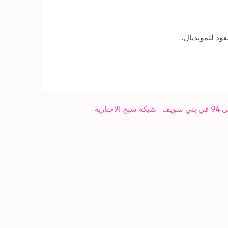
ود للمونديال.
ارية