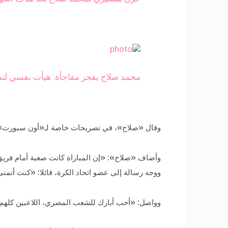
محمد صلاح يفجر مفاجأة: هيأت نفسي لتس
وقال «صلاح»، في تصريحات خاصة لـ«أون سبورت»، ا
وأضاف «صلاح»: «إن المباراة كانت صعبة أمام فريق ل
ووجه رسالة إلى عضو اتحاد الكرة، قائلا: «كنت أتمن
وواصل: «أحب أبارك للشعب المصري، اللاعبين كلهم ك