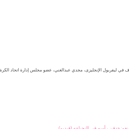
في ليفربول الإنجليزى، مجدي عبدالغني، عضو مجلس إدارة اتحاد الكرة،
: «دفن رأسه في النجيلة» (فيديو)