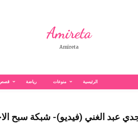
Amireta
Amireta
الرئيسية
منوعات
رياضة
قصص
دي عبد الغني (فيديو)- شبكة سبح الاخ