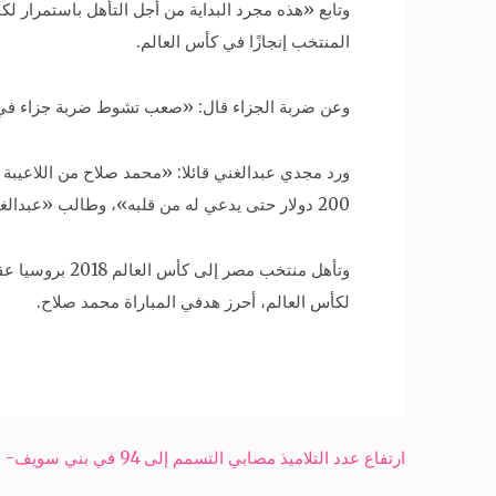
وتابع «هذه مجرد البداية من أجل التأهل باستمرار لك
المنتخب إنجازًا في كأس العالم.
وعن ضربة الجزاء قال: «صعب تشوط ضربة جزاء في ا
ورد مجدي عبدالغني قائلا: «محمد صلاح من اللاعيبة 
200 دولار حتى يدعي له من قلبه»، وطالب «عبدالغني» صلاح بأن يقول له سيبهولي يا كابتن ليتنازل عنهم».
لكأس العالم، أحرز هدفي المباراة محمد صلاح.
Post
ارتفاع عدد التلاميذ مصابي التسمم إلى 94 في بني سويف- شبكة سبح الاخبارية
navigation