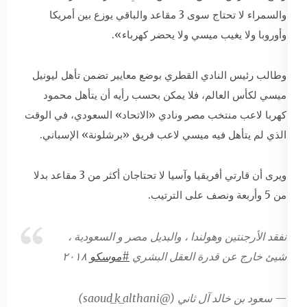
والسمراء لا تحتاج سوى 3 مقاعد والباقي يوزع بين أمريكا
وأوروبا ولا يغيب ميسي ولا يحضر كهرباء».
وطالب رئيس النادي القطري بوضع معايير تضمن تأهل ليونيل
ميسي لكأس العالم، فلا يمكن بحسب رأيه أن يتأهل محمود
كهربا لاعب منتخب مصر ونادي «الاتحاد» السعودي، في الوقت
الذي لم يتأهل فيه ميسي لاعب فريق «برشلونة» الإسباني.
ويرى أن قارتي أفريقيا وآسيا لا تحتاجان أكثر من 3 مقاعد بدلا
من 5 وأربعة ونصف على الترتيب.
نفقد الأرجنتين وهولندا ، والبديل مصر و السعودية ،
شيئ خارج عن قدرة العقل البشري
#موسكو
٢٠١٨
— سعود بن خالد آل ثاني (@saoud_k_althani)