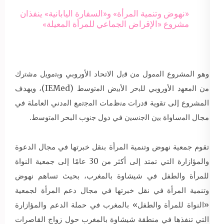
«نهوض وتنمية المرأة» و«السفارة اليابانية» ينفذان
مشروع «الإقراض الجماعي للمرأة المعيلة»
وهو المشروع ﺍﻟﻣﻣﻭﻝ ﻣﻥ ﻗﺑﻝ الاتحاد الأوروبي ﻭﺑﺗﻣﻭﻳﻝ ﻣﺷﺗﺭﻙ
ﻣﻥ ﺍﻟﻣﻌﻬﺩ الأوروبي ﻟﻠﺑﺣﺭ ﺍﻷﺑﻳﺽ ﺍﻟﻣﺗﻭﺳﻁ (IEMed)، ويهدف
المشروع إلى ﺗﻘﻭﻳﺔ ﻗﺩﺭﺍﺕ ﻣﻧﻅﻣﺎﺕ ﺍﻟﻣﺟﺗﻣﻊ ﺍﻟﻣﺩﻧﻲ ﺍﻟﻌﺎﻣﻠﺔ في
مجال ﺍﻟﻣﺳﺎﻭﺍﺓ ﺑﻳﻥ ﺍﻟﺟﻧﺳﻳﻥ ﻓﻲ دول ﺟﻧﻭﺏ البحر ﺍﻟﻣﺗﻭﺳﻁ.
تقوم جمعية نهوض وتنمية المرأة بنقل خبرتها في مجال الدعوة
والمؤازارة التي تمتد إلى أكثر من 30 عامًا إلى جمعية النواة
للمرأة والطفل في شيشاوة بالمغرب، بحيث تساهم نهوض
وتنمية المرأة في نقل خبرتها في مجال دعم المرأة لجمعية
«النواة للمرأة والطفل» بالمغرب في حملة الدعم والمؤازارة
التي تنفذها في منطقة شيشاوة بالمغرب حول زواج القاصرات