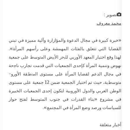
تصوير :
محمد معروف
«خبرة كبيرة في مجال الدعوة والمؤازارة وآلية مميزة في تبني
القضايا التي تتعلق بالفئات المهمشة وعلى رأسهم المرأة».
لهذا وقع اختيار ﺍﻟﻣﻌﻬﺩ ﺍﻷﻭﺭﺑﻲ ﻟﻠﺑﺣﺭ ﺍﻷﺑﻳﺽ ﺍﻟﻣﺗﻭﺳط على جمعية
نهوض وتنمية المرأة كإحدى الجمعيات التي قدمت تجارب ﻧﺎﺟﺣﺔ
ﻓﻲ ﻣﺟﺎﻝ الدعم لقضايا المرأة على مستوى ﺍﻟﻣﻧﻁﻘﺔ ﺍﻷﻭﺭﻭ-
ﻣﺗﻭﺳﻁية، حيث تم اختيار الجمعية ضمن 12 جمعية على مستوى
الوطن العربي والدول الأوروبية لتكون إحدى الجمعيات الخبيرة
في مشروع «بناء القدرات في جنوب المتوسط لفتح حوار
للسياسات ورصد وضع المرأة في المجتمع».
أخبار متعلقة