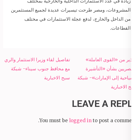
زيادة في عدد الاستثمارات الداخلية والخارجية بمختلف
المشروعات، ومصر طرحت تيسيرات عديدة لجميع المستثمرين
من الداخل والخارج، لدفع عجلة الاستثمارات في مختلف
القطاعات.
Post
تحذير من «القوى العاملة»
تفاصيل لقاء وزيرا الاستثمار والري
navigation
للمصريين بشأن «التأشيرة
مع محافظ جنوب سيناء- شبكة
السياحية إلى الإمارات»- شبكة
سبح الاخبارية
سبح الاخبارية
LEAVE A REPLY
You must be
logged in
to post a comment.