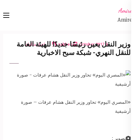
Ski
Amireta
t
Amireta
conten
(Pres
Enter
وزير النقل يعين رئيسًا جديدًا للهيئة العامة
9 October 2017
sabbeh
اخبار شاملة
للنقل النهري- شبكة سبح الاخبارية
«المصري اليوم» تحاور وزير النقل هشام عرفات – صورة
أرشيفية
تصوير :