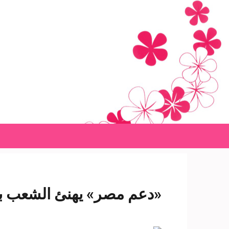
Ski
t
conten
(Pres
Enter