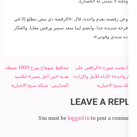
ولكنه لا يتمنى له الخسارة.
وعن رقصته بقدم واحدة، قال :«الرقصة دي مش بتطلع إلا في
فرحة شديدة جدا، وانضم لينا سعد سمير ورقص معايا، والعكاز
ده سندي وقوتي».
Post
فيفا يعتمد صورة «الراقص على
محافظ سوهاج يوزع 1000 شنطة
navigation
قدم واحدة» كأداة للأمل والإرادة-
هدية «من أجل مصر» لتلاميذ
شبكة سبح الاخبارية
المدارس- شبكة سبح الاخبارية
LEAVE A REPLY
You must be
logged in
to post a comment.