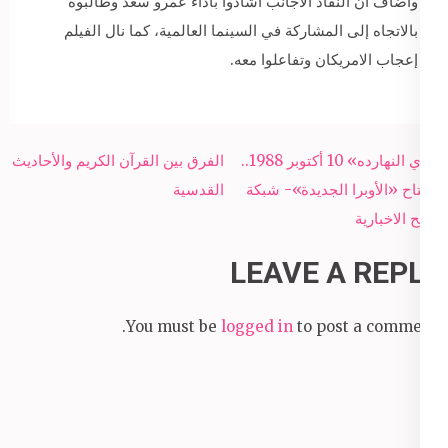
وأضاف أن النقاد الأجانب أشادوا بآداء عمرو سعد وطالبوه
بالاتجاه إلى المشاركة في السينما العالمية، كما نال الفيلم
إعجاب الامريكان وتفاعلوا معه.
Post
«زي النهارده» 10 أكتوبر 1988..
الفرق بين القرآن الكريم والأحاديث
navigation
افتتاح «الأوبرا الجديدة»- شبكة
القدسية
سبح الاخبارية
LEAVE A REPLY
You must be
logged in
to post a comment.