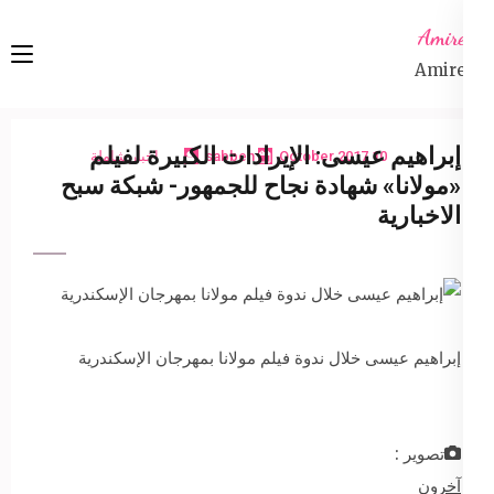
Ski
Amireta
t
Amireta
conten
(Pres
Enter
إبراهيم عيسى: الإيرادات الكبيرة لفيلم
10 October 2017
sabbeh
اخبار شاملة
«مولانا» شهادة نجاح للجمهور- شبكة سبح
الاخبارية
إبراهيم عيسى خلال ندوة فيلم مولانا بمهرجان الإسكندرية
تصوير :
آخرون