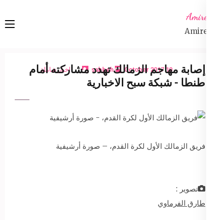
Ski
Amireta
t
Amireta
conten
(Pres
Enter
إصابة مهاجم الزمالك تهدد مشاركته أمام
10 October 2017
sabbeh
اخبار شاملة
طنطا - شبكة سبح الاخبارية
فريق الزمالك الأول لكرة القدم، – صورة أرشيفية
تصوير :
طارق الفرماوي