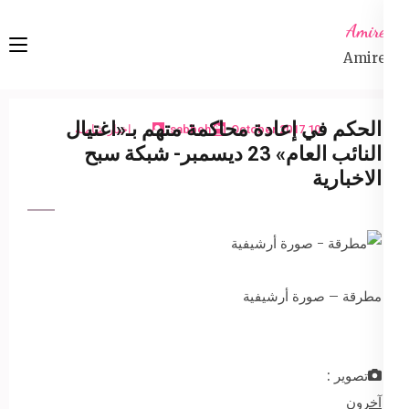
Ski
Amireta
t
Amireta
conten
(Pres
Enter
الحكم في إعادة محاكمة متهم بـ«اغتيال
10 October 2017
sabbeh
اخبار شاملة
النائب العام» 23 ديسمبر- شبكة سبح
الاخبارية
مطرقة – صورة أرشيفية
تصوير :
آخرون