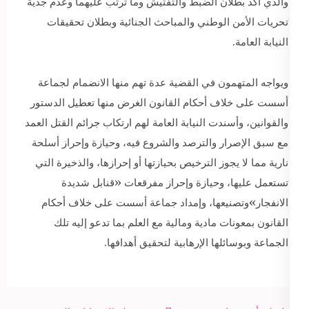
والذي أكد بطلان الضبط والتفتيش وما ترتب عليهما وعدم جدية
تحريات الأمن الوطني والمباحث الجنائية وبطلان تحقيقات
النيابة العامة.
ويواجه المتهمون في القضية عدة تهم منها الانضمام لجماعة
أسست على خلاف أحكام القانون الغرض منها تعطيل الدستور
والقوانين، وأسندت النيابة العامة لهم ارتكاب جرائم القتل العمد
مع سبق الإصرار والترصد والشروع فيه، وحيازة وإحراز أسلحة
نارية مما لا يجوز الترخيص بحيازتها أو إحرازها، والذخيرة التي
تستعمل عليها، وحيازة وإحراز مفرقعات «قنابل شديدة
الانفجار»وتصنيعها، وإمداد جماعة أسست على خلاف أحكام
القانون بمعونات مادية ومالية مع العلم بما تدعو إليه تلك
الجماعة وبوسائلها الإرهابية لتحقيق أهدافها.