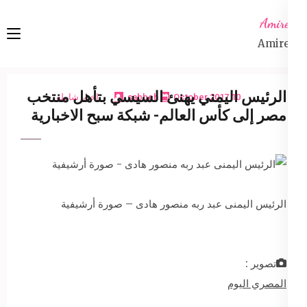
Ski
Amireta
t
Amireta
conten
(Pres
Enter
الرئيس اليمني يهنئ السيسي بتأهل منتخب
10 October 2017
sabbeh
اخبار شاملة
مصر إلى كأس العالم- شبكة سبح الاخبارية
الرئيس اليمنى عبد ربه منصور هادى – صورة أرشيفية
تصوير :
المصري اليوم