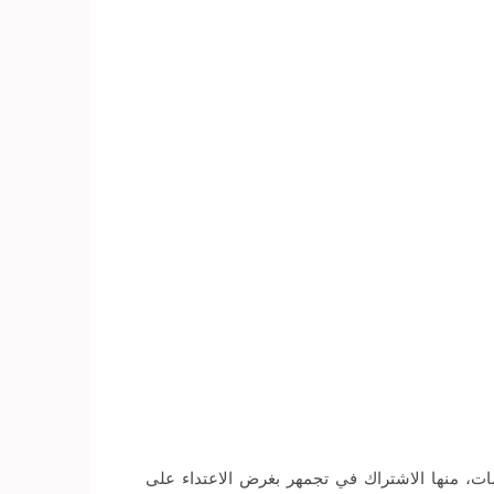
همين بقضية عنف الظاهر وآخرين تم الحكم عليهم في القضية رقم 3480 لسنة 2013 عدة اتهامات، منها الاشتراك في تجمهر بغرض الاعتداء على