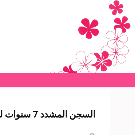
Ski
t
conten
(Pres
Enter
السجن ​​المشدد 7 سنوات لمتهم في «عنف الظاهر»- شبكة سبح الاخبارية