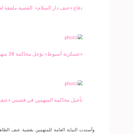
دفاع «عنف دار السلام»: القضية ملفقة لج
«عسكرية أسيوط» تؤجل محاكمة 38 متهمًا في قضايا عنف وشغب بالمنيا
تأجيل محاكمة المتهمين في قضيتي «عنف الوراق 