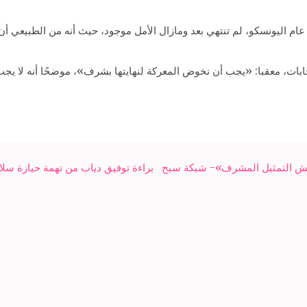
اليونسكو، لم تنتهي بعد ومازال الأمل موجود، حيث أنه من الطبيعي أن ت
، معقبا: «يجب أن نخوض المعركة لنهايتها بشرف»، موضحًا أنه لا يجب ع
نعرفش التمثيل المشرف»- شبكة سبح
براءة توفيق دياب من تهمة حيازة سل