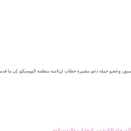
سبق، وعضو حملة دعم مشيرة خطاب لرئاسة منظمة اليونسكو، إن ما قدمته 
حلة الثانية من انتخابات «اليونسكو»