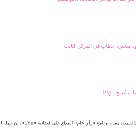
كو.. مشيرة خطاب في المركز الثالث
ب أصبح مؤكدًا
وأضاف «حجازي»، في حواره مع الإع