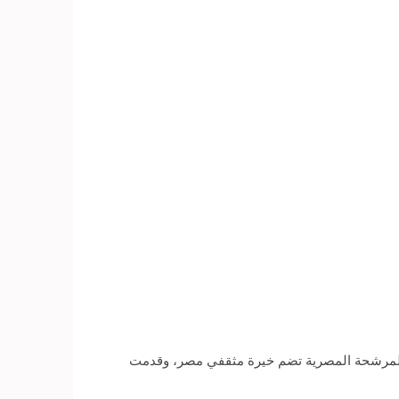
لامي عمرو عبدالحميد، مقدم برنامج «رأي عام» المذاع على فضائية «Ten»، أن حملة المرشحة المصرية تضم خيرة مثقفي مصر، وقدمت