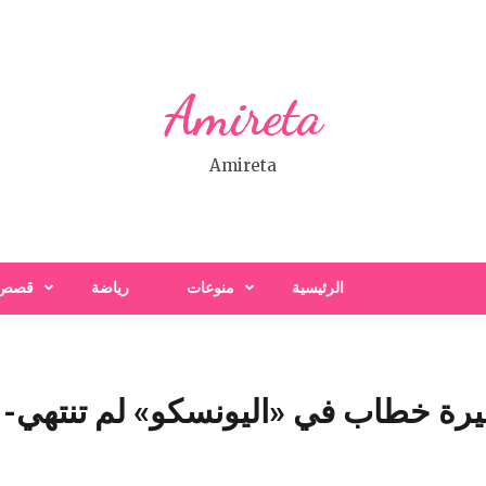
Amireta
Amireta
الرئيسية
منوعات
رياضة
قصص
ة خطاب في «اليونسكو» لم تنتهي- ش