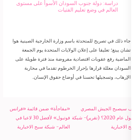
دراسة: دولة جنوب السودان الأسوأ على مستوى
العالم في وضع تعليم الفتيات
جاء ذلك في تصريح للمتحدثة باسم وزارة الخارجية الصينية هوا
تشان يينغ؛ تعليقا على إعلان الولايات المتحدة يوم الجمعة
الماضية رفع عقوبات اقتصادية مفروضة منذ فترة طويلة على
السودان معللة قرارها بإحراز الخرطوم تقدما في محاربة
الإرهاب، وتسجيلها تحسنا في أوضاع حقوق الإنسان.
Post
كيف سيصبح الجيش المصري
«مفاجأة» ضمن قائمة «فرانس
navigation
بحلول عام 2020؟ (تقرير)- شبكة
فوتبول» لأفضل 30 لاعبا في
سبح الاخبارية
العالم- شبكة سبح الاخبارية