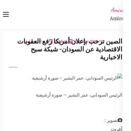
Ski
Amireta
t
Amireta
conten
(Pres
Enter
الصين ترحب بإعلان أمريكا رفع العقوبات
10 October 2017
sabbeh
اخبار شاملة
الاقتصادية عن السودان- شبكة سبح
الاخبارية
الرئيس السوداني، عمر البشير – صورة أرشيفية
تصوير :
آخرون