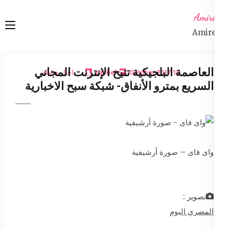
Ski
Amireta
t
Amireta
conten
(Pres
Enter
العاصمة البلجيكية تتيح الإنترنت المجاني
10 October 2017
sabbeh
اخبار شاملة
السريع بمترو الأنفاق- شبكة سبح الاخبارية
واى فاى – صورة أرشيفية
تصوير :
المصري اليوم