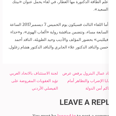
علم الطاقة الدكتورة مها العطار، في لقاء يحمل عنوان «بيتك
السعيد».
أما اللقاء الثالث فسيكون يوم الخميس 7 ديسمبر2017 الساعة
السابعة مساء، وتتضمن مناقشة رواية «ألعاب الهوى»، و«حذاء
فيلليني» بحضور المؤلف والأديب وحيد الطويلة، الناقد أحمد
حسن والناقد الدكتور علاء الجابري والناقد الدكتور هشام زغلول.
Post
اتحاد عمال البترول يرفض عرض
لجنة الاستئناف بالاتحاد العربي
navigation
قضايا الإضراب والتظاهر أمام
تؤيد العقوبات المفروضة على
محاكم أمن الدولة
الفيصلي الأردني
LEAVE A REPLY