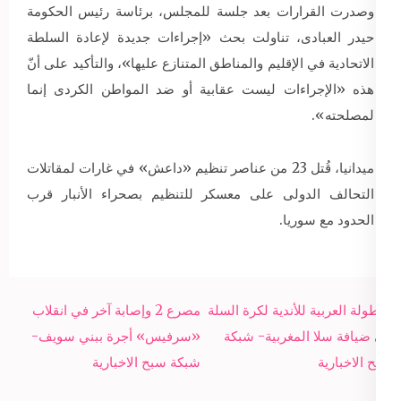
وصدرت القرارات بعد جلسة للمجلس، برئاسة رئيس الحكومة
حيدر العبادى، تناولت بحث «إجراءات جديدة لإعادة السلطة
الاتحادية في الإقليم والمناطق المتنازع عليها»، والتأكيد على أنّ
هذه «الإجراءات ليست عقابية أو ضد المواطن الكردى إنما
لمصلحته».
ميدانيا، قُتل 23 من عناصر تنظيم «داعش» في غارات لمقاتلات
التحالف الدولى على معسكر للتنظيم بصحراء الأنبار قرب
الحدود مع سوريا.
Post
البطولة العربية للأندية لكرة السلة
مصرع 2 وإصابة آخر في انقلاب
navigation
في ضيافة سلا المغربية- شبكة
«سرفيس» أجرة ببني سويف-
سبح الاخبارية
شبكة سبح الاخبارية