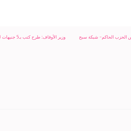
س الحزب الحاكم- شبكة سبح
وزير الأوقاف: طرح كتب بـ5 جنيهات لمواجهة الفكر المتطرف- شبكة سبح الاخبارية