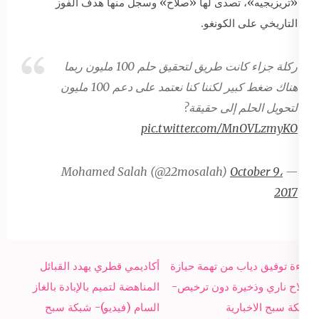
«تريزيجيه»، تصدى لها «صلاح» وسجل منها هدف الفوز
التاريخي على الكونغو.
ركلة جزاء كانت طريق لتحقيق حلم 100 مليون ربما
هناك ضغط كبير لكننا كنا نعتمد على دعم 100 مليون
لتحويل الحلم إلى حقيقة?
pic.twitter.com/MnOVLzmyKO
October 9،
— Mohamed Salah (@22mosalah)
2017
Post
براءة توفيق دياب من تهمة حيازة
أكاديمي قطري يهدد القبائل
navigation
سلاح ناري وذخيرة دون ترخيص-
المناهضة لتميم بالإبادة بالغاز
شبكة سبح الاخبارية
السام (فيديو)- شبكة سبح