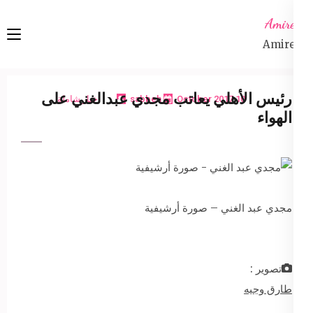
Ski
Amireta
t
Amireta
conten
(Pres
Enter
رئيس الأهلي يعاتب مجدي عبدالغني على
10 October 2017
sabbeh
اخبار شاملة
الهواء
مجدي عبد الغني – صورة أرشيفية
تصوير :
طارق وجيه