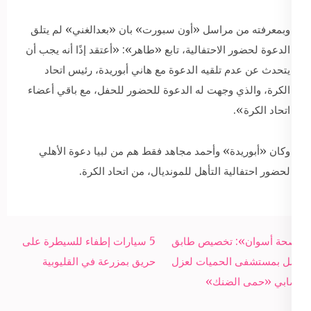
وبمعرفته من مراسل «أون سبورت» بان «بعدالغني» لم يتلق
الدعوة لحضور الاحتفالية، تابع «طاهر»: «أعتقد إذًا أنه يجب أن
يتحدث عن عدم تلقيه الدعوة مع هاني أبوريدة، رئيس اتحاد
الكرة، والذي وجهت له الدعوة للحضور للحفل، مع باقي أعضاء
اتحاد الكرة».
وكان «أبوريدة» وأحمد مجاهد فقط هم من لبيا دعوة الأهلي
لحضور احتفالية التأهل للمونديال، من اتحاد الكرة.
Post
«صحة أسوان»: تخصيص طابق
5 سيارات إطفاء للسيطرة على
navigation
كامل بمستشفى الحميات لعزل
حريق بمزرعة في القليوبية
مصابي «حمى الضنك»