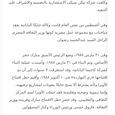
وكلفت شركة نيكن سيكى الاستشارية بالتصميم والإشراف على
التنفيد.
وفي أغسطس من نفس العام قامت وكالة جايكا اليابانية بعقد
مباحثات مع مجموعة عمل مصرية كونها وزير الثقافة المصرى
الراحل السيد عبدالحميد رضوان.
وفى ٣١ مارس ١٩٨٥، وضع الرئيس الأسبق مبارك حجر
الأساس، وتم البناء في ٣١ مارس ١٩٨٨، وأسندت عملية البناء
لشركة كاجيما اليابانية، وقد استغرقت ٣ سنوات إلى أن تم
افتتاحها «زي النهاردة» فى١٠ أكتوبر ١٩٨٨، وأقيم حفل افتتاح
الأوبرا ولأنه يشترط ألا تمنح جايكا معونات لمشاريع ترفيهية،
وإنما تنموية وصحية وتعليمية فقد حملت الأوبرا اسم المركز
الثقافى والتعليمي، وقد حضر حفل الافتتاح مبارك وقرينته ووزير
الثقافة، فاروق حسنى ورئيس الوزراء وكبار المسؤولين.