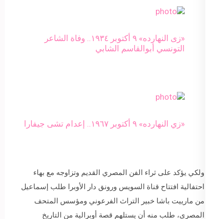
«زى النهارده» ٩ أكتوبر ١٩٣٤.. وفاة الشاعر
التونسي أبوالقاسم الشابي
«زي النهارده» ٩ أكتوبر ١٩٦٧.. إعدام تشى جيفارا
ولكي يؤكد على ثراء الفن المصري القديم وتزاوجه مع بهاء
احتفالية افتتاح قناة السويس ورونق دار الأوبرا طلب إسماعيل
من مارييت باشا خبير التراث الفرعوني ومؤسس المتحف
المصري، طلب منه أن يستلهم قصة أوبرالية من التاريخ