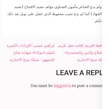
ولم يدع الشاعر مأمون الشناوى مؤلف نشيد الافتتاح (نشيد
الجهاد) كما لم يدع نجيب محفوظ الذي حصل على نوبل بعد ذلك
بأيام.
Post
محافظ الغربية: إقامة حفل تكريم
إبراهيم عيسى: الإيرادات الكبيرة
navigation
لـ«صلاح والنني والمحمدي»-
لفيلم «مولانا» شهادة نجاح
شبكة سبح الاخبارية
للجمهور- شبكة سبح الاخبارية
LEAVE A REPLY
You must be
logged in
to post a comment.