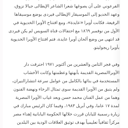
الفرعوني على أن يصوغها شعرا الشاعر الإيطالى جيالا نزوق،
وعهد الخديو إلى الموسيقار الإيطالى فيردى بوضع موسيقاها
الرفيعة، فكانت أوبرا «عايدة»، ومع افتتاح الأوبرا الخديوية في
الأول من نوفمبر ١٨٦٩ مع احتفالات قناة السويس لم يكن فيردى
قد انتهى من وضع ألحان أوبرا عايدة، فتم افتتاح الأوبرا الخديوية
بأوبرا ريجوليتو.
وفي فجر الثامن والعشرين من أكتوبر ١٩٧١ احترقت دار
الأوبراالمصرية القديمة بأبهتها وعظمتها وكانت الأخشاب
المستخدمة في بنائها بالكامل من عوامل سرعة انتشارالنيران،
ولم يتبق من الأوبرا القديمة سوى تمثال الرخاء ونهضة الفنون
وهما من عمل الفنان محمد حسن وبعد غياب الأوبرا المصرية
لمدة ١٧ عاما، وفي أبريل ١٩٨٣، وفيما كان الرئيس مبارك في
زيارة رسمية لليابان قررت خلالها الحكومة اليابانية إهداء مصر
مركزاً ثقافياً تعليمياً بهدف توثيق العلاقات الودية بين البلدين