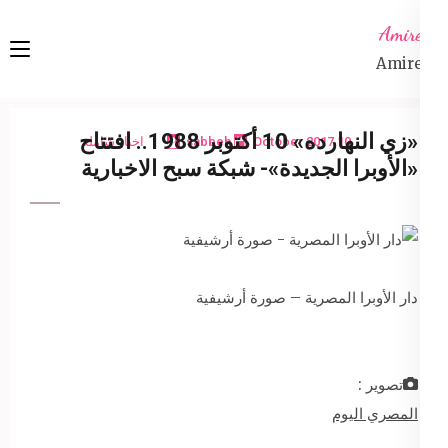
Ski
Amireta
t
Amireta
conten
(Pres
Enter
«زي النهارده» 10 أكتوبر 1988.. افتتاح
10 October 2017
sabbeh
اخبار شاملة
«الأوبرا الجديدة»- شبكة سبح الاخبارية
دار الأوبرا المصرية – صورة أرشيفية
تصوير :
المصري اليوم