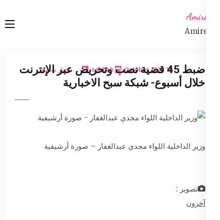
Ski
Amireta
t
Amireta
conten
(Pres
Enter
ضبط 45 قضية نصب وتحريض عبر الإنترنت
10 October 2017
sabbeh
اخبار شاملة
خلال أسبوع- شبكة سبح الاخبارية
وزير الداخلية اللواء مجدي عبدالغفار – صورة أرشيفية
تصوير :
آخرون