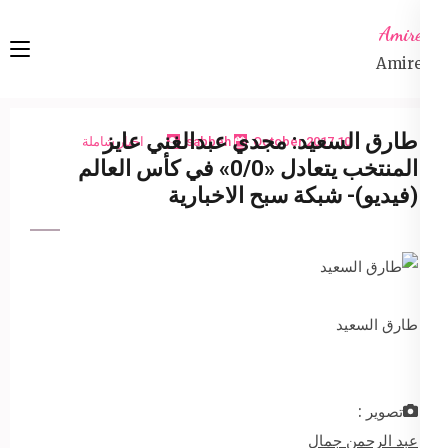
Ski
Amireta
t
Amireta
conten
(Pres
Enter
طارق السعيد: مجدي عبدالغني عايز
10 October 2017
sabbeh
اخبار شاملة
المنتخب يتعادل «0/0» في كأس العالم
(فيديو)- شبكة سبح الاخبارية
طارق السعيد
تصوير :
عبد الرحمن جمال