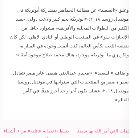
وعلق «السعيد» عن مطالبة الجماهير بمشاركة أبوتريكة في
مونديال روسيا ٢٠١٨: «أبوتريكة نجم كبير ولاعب دولي، حصد
الكثير من البطولات المحلية والأفريقية، مشواره حافل من
الإنجازات سواء في المنتخب الوطني أو النادي الأهلي، لكن كان
ينقصه اللعب بكأس العالم، كنت أتمنى وجوده في المباراة،
ولكن زي ما أبوتريكة موجود، هناك محمد صلاح موجود أيضًا».
وأضاف «السعيد»: «مجدي عبدالغني هيبقى عايز مصر تتعادل
صفر / صفر مع المنتخبات التي ستواجها في مونديال روسيا
مونديال ٢٠١٨، عشان يكون آخر واحد أحرز هدفًا في كأس
العالم».
Post
الكلمات التي أمر الله بها سيدنا
ضبط «عصابة عائلية» من 5 أشقاء