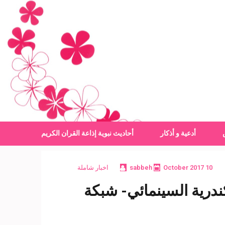
أدعية و أذكار
أحاديث نبوية
إذاعة القران الكريم
10 October 2017
sabbeh
اخبار شاملة
درية السينمائي- شبكة