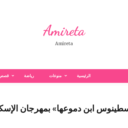
Amireta
Amireta
الرئيسية
منوعات
رياضة
قصص
طينوس ابن دموعها» بمهرجان الإسكن