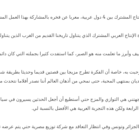
لمشاركة بهذا العمل المشترك الضخم.
 الإنتاج العربي المشترك الذي يتناول تاريخنا القديم من الغرب الذين يتناول
أبرز ما تعلمت منه هو الصبر، كما استفدت كثيرا بجملته التي كان دائما 
 به، خاصة أن الفكرة تطرح مزيجا بين قصتين قديما وحديثا بطريقة شدي
ن بمنتهى المحبة، حتى نمحي من أذهان العالم أننا نصدر أفلاما نتحدث من
تني هي التوازي والمزج حتي أستطيع أن أجعل الحدثين يسيرون في سياق ال
لرابعة ولكن هذه التجربة العربية هي الأفضل بالنسبة لي.
جزائر وتونس وفي انتظار التعاقد مع شركة توزيع مصرية حتي يتم عرضه تج