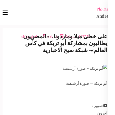
Ski
Amireta
t
Amireta
conten
(Pres
Enter
على خطى ميلا وماردونا.. «المصريون
10 October 2017
sabbeh
اخبار شاملة
يطالبون بمشاركة أبو تريكة في كأس
العالم»- شبكة سبح الاخبارية
أبو تريكة – صورة أرشيفية
تصوير :
آخرون