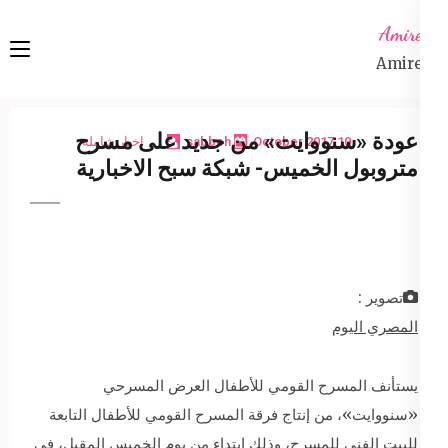
Ski
Amireta
t
Amireta
conten
(Pres
Enter
عودة «سنووايت» من جديد على مسرح
10 October 2017
sabbeh
اخبار شاملة
متروبول الخميس- شبكة سبح الاخبارية
تصوير :
المصري اليوم
يستأنف المسرح القومي للأطفال العرض المسرحي
«سنووايت»، من إنتاج فرقة المسرح القومي للأطفال التابعة
للبيت الفني للمسرح، وذلك ابتداء من يوم الخميس المقبل، في