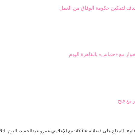
دف لتمكين حكومة الوفاق من العمل
حوار مع «حماس» بالقاهرة اليوم
 مع فتح
وأضاف «ختلة»، خلال مداخلة هاتفية ببرنامج «رأي عام»، المذاع على فضائية «en