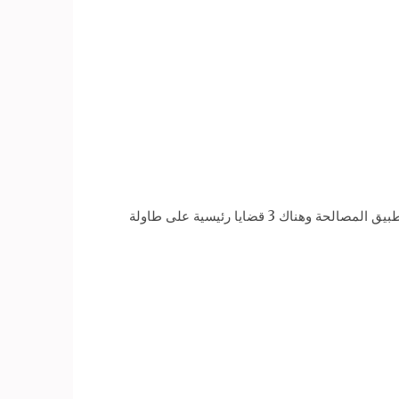
قال الدكتور صلاح ختلة، القيادي في حركة فتح الفلسطينية، إن 12 قياديا في حركتي فتح وحماس يجتمعون في القاهرة لبحث تطبيق المصالحة وهناك 3 قضايا رئيسية على طاولة