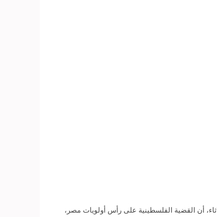
t» مع الإعلامي عمرو عبدالحميد، اليوم الثلاثاء، أن القضية الفلسطينية على رأس أولويات مصر،