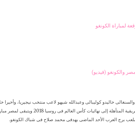
عة لمباراة الكونغو
صر والكونغو (فيديو)
السنغالى خاليدو كوليبالى وعبدالله شيهو لاعب منتخب نيجيريا، وأخيرا 
يُذكر أن كلاً من مصر ونيجيريا هما أول المنتخبات
لعب برج العرب الأحد الماضى بهدفى محمد صلاح فى شباك الكونغو.