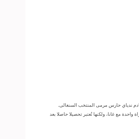
خادم ندياي حارس مرمى المنتخب السنغالى.
 الأفريقية المتأهلة إلى نهائيات كأس العالم فى روسيا 2018 ويتبقى لمصر مباراة واحدة مع غانا، ولكنها تُعتبر تحصيلا حاصلا بعد