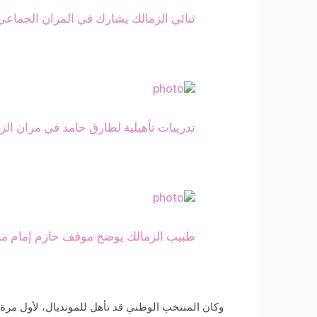
ثنائي الزمالك يشارك في المران الجماعي
تدريبات تأهيلية لطارق حامد في مران الزم
طبيب الزمالك يوضح موقف حازم إمام من
وكان المنتخب الوطني قد تأهل للمونديال، لأول مرة خلال 28 عامًا، عقب فوزه على منتخب الكونغو، بنتيجة «2-1»، الأحد الماضي، على استاد برج الع