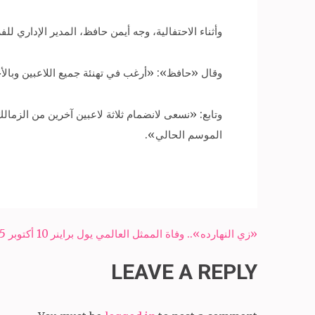
وأثناء الاحتفالية، وجه أيمن حافظ، المدير الإداري لل
وقال «حافظ»: «أرغب في تهنئة جميع اللاعبين وبالأ
وتابع: «نسعى لانضمام ثلاثة لاعبين آخرين من الزمال
الموسم الحالي».
Post
«زي النهارده».. وفاة الممثل العالمي يول براينر 10 أكتوبر 1985
navigation
LEAVE A REPLY