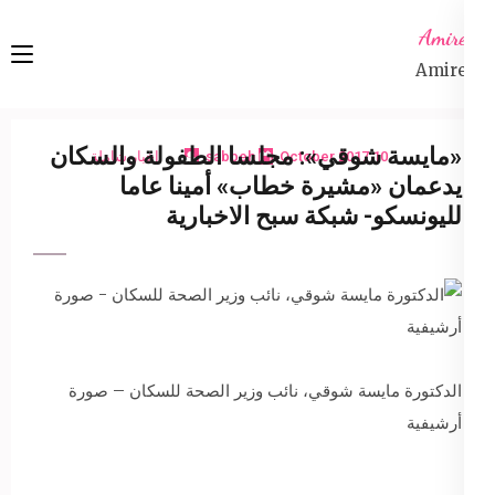
Ski
Amireta
t
Amireta
conten
(Pres
Enter
«مايسة شوقي»: مجلسا الطفولة والسكان
10 October 2017
sabbeh
اخبار شاملة
يدعمان «مشيرة خطاب» أمينا عاما
لليونسكو- شبكة سبح الاخبارية
الدكتورة مايسة شوقي، نائب وزير الصحة للسكان – صورة
أرشيفية