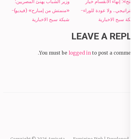
Post
«فتح»: إنهاء الانقسام خيار
وزير الشباب يهنئ المصريين:
navigation
استراتيجي.. ولا عودة للوراء-
«منمتش من إمبارح» (فيديو)-
شبكة سبح الاخبارية
شبكة سبح الاخبارية
LEAVE A REPLY
You must be
logged in
to post a comment.