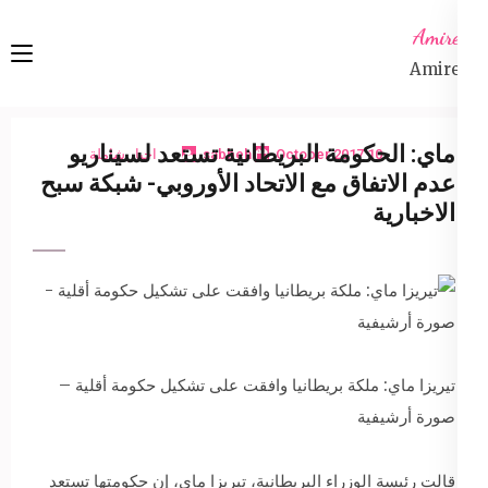
Ski
Amireta
t
Amireta
conten
(Pres
Enter
ماي: الحكومة البريطانية تستعد لسيناريو
10 October 2017
sabbeh
اخبار شاملة
عدم الاتفاق مع الاتحاد الأوروبي- شبكة سبح
الاخبارية
تيريزا ماي: ملكة بريطانيا وافقت على تشكيل حكومة أقلية –
صورة أرشيفية
قالت رئيسة الوزراء البريطانية، تيريزا ماي، إن حكومتها تستعد