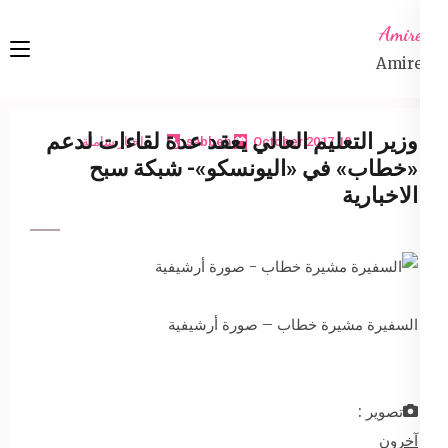
Ski
Amireta
t
Amireta
conten
(Pres
Enter
وزير التعليم العالي يعقد عدة لقاءات لدعم
10 October 2017
sabbeh
اخبار شاملة
«خطاب» في «اليونسكو»- شبكة سبح
الاخبارية
السفيرة مشيرة خطاب – صورة أرشيفية
تصوير :
آخرون