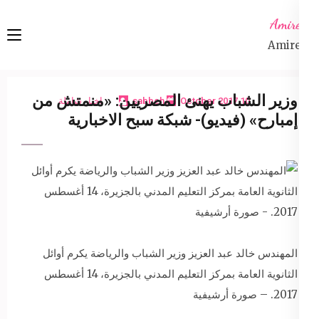
Ski
Amireta
t
Amireta
conten
(Pres
Enter
وزير الشباب يهنئ المصريين: «منمتش من
10 October 2017
sabbeh
اخبار شاملة
إمبارح» (فيديو)- شبكة سبح الاخبارية
المهندس خالد عبد العزيز وزير الشباب والرياضة يكرم أوائل
الثانوية العامة بمركز التعليم المدني بالجزيرة، 14 أغسطس
2017. – صورة أرشيفية