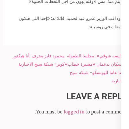
ينم منذ أمس «وكله يهون من أجل اللحظات الحلوة».
وداعب الوزير عمرو عبدالحميد، قائلا له: «إحنا اللي هنكون
معاك في روسيا».
Post
«مايسة شوقي»: مجلسا الطفولة
محمود فايز يعترف: أنا هيكتور
navigation
والسكان يدعمان «مشيرة خطاب»
كوبر- شبكة سبح الاخبارية
أمينا عاما لليونسكو- شبكة سبح
الاخبارية
LEAVE A REPLY
You must be
logged in
to post a comment.