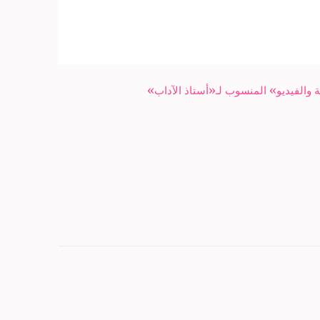
ة والفيديو» المنسوب لـ«أستاذ الآداب»