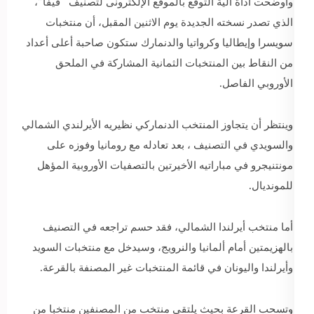
وأوضحت أداة آلية التوقع بالموقع الإلكترونى لتصنيف “فيفا”،
الذي تصدر نسخته الجديدة يوم الاثنين المقبل، أن منتخبات
سويسرا وإيطاليا وكرواتيا والدنمارك ستكون صاحبة أعلى أعداد
من النقاط بين المنتخبات الثمانية المشاركة في الملحق
الأوروبي الفاصل.
وينتظر أن يتجاوز المنتخب الدنماركي نظيريه الأيرلندي الشمالي
والسويدي في التصنيف ، بعد تعادله مع رومانيا وفوزه على
مونتنيجرو في مباراتيه الأخيرتين بالتصفيات الأوروبية المؤهل
للمونديال.
أما منتخب أيرلندا الشمالي، فقد حسم تراجعه في التصنيف
بالهزيمتين أمام ألمانيا والنرويج، وسيدخل مع منتخبات السويد
وأيرلندا واليونان في قائمة المنتخبات غير المصنفة بالقرعة.
وتسحب القرعة بحيث يلتقي منتخب من المصنفين منتخبا من