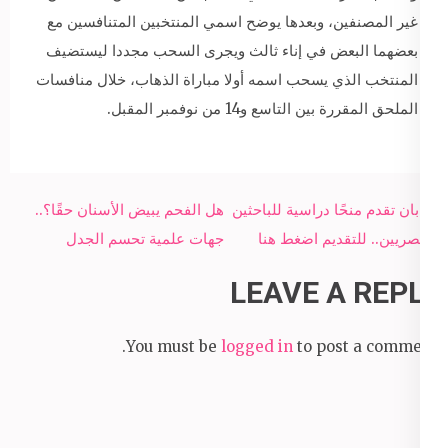
غير المصنفين، وبعدها يوضح اسمي المنتخبين المتنافسين مع
بعضهما البعض في إناء ثالث ويجرى السحب مجددا ليستضيف
المنتخب الذي يسحب اسمه أولا مباراة الذهاب، خلال منافسات
الملحق المقررة بين التاسع و14 من نوفمبر المقبل.
Post
اليابان تقدم منحًا دراسية للباحثين
هل الفحم يبيض الأسنان حقًا؟..
navigation
المصريين.. للتقديم اضغط هنا
جهات علمية تحسم الجدل
LEAVE A REPLY
You must be
logged in
to post a comment.