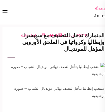
Ski
Amireta
t
Amireta
conten
(Pres
Enter
الدنمارك تدخل التصنيف مع سويسرا
11 October 2017
sabbeh
اخبار شاملة
وإيطاليا وكرواتيا في الملحق الأوروبي
المؤهل للمونديـال
منتخب إيطاليا يتأهل لنصف نهائي مونديال الشباب – صورة
أرشيفية